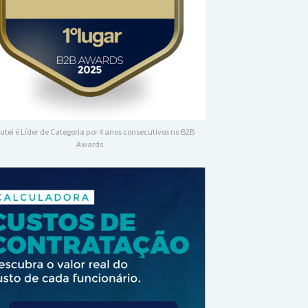
utei é Líder de Categoria por 4 anos consecutivos no B2B
Awards