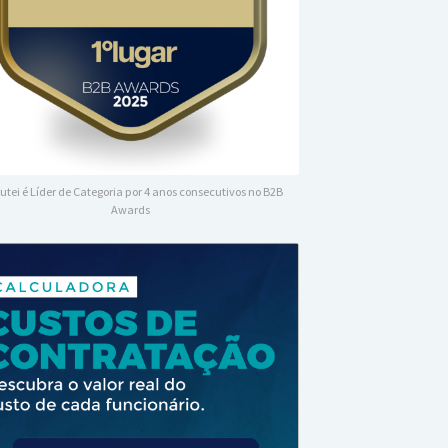
utei é Líder de Categoria por 4 anos consecutivos no B2B
Awards