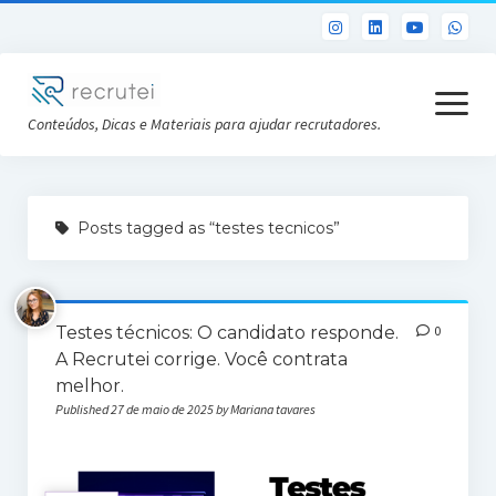
open
menu
Conteúdos, Dicas e Materiais para ajudar recrutadores.
Já sou Cliente
Posts tagged as “testes tecnicos”
Conheça a Recrutei
Cursos RH gratuitos
Testes técnicos: O candidato responde.
0
Análise DISC gratuita
A Recrutei corrige. Você contrata
melhor.
Published 27 de maio de 2025 by Mariana tavares