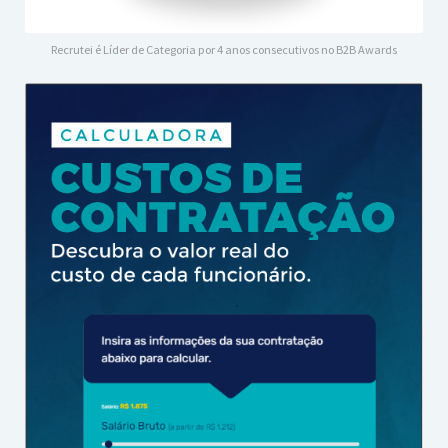
Recrutei é Líder de Categoria por 4 anos consecutivos no B2B Awards