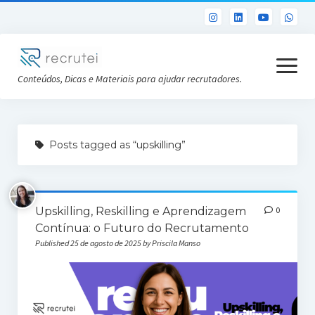
open
menu
Conteúdos, Dicas e Materiais para ajudar recrutadores.
Já sou Cliente
Posts tagged as “upskilling”
Conheça a Recrutei
Cursos RH gratuitos
Upskilling, Reskilling e Aprendizagem
0
Análise DISC gratuita
Contínua: o Futuro do Recrutamento
Published 25 de agosto de 2025 by Priscila Manso