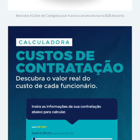
Recrutei é Líder de Categoria por 4 anos consecutivos no B2B Awards