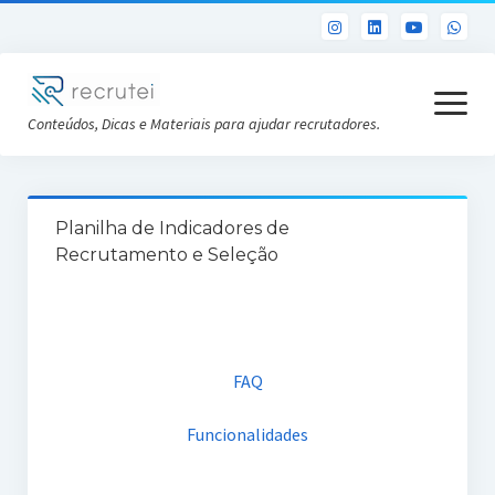
open
menu
Conteúdos, Dicas e Materiais para ajudar recrutadores.
Já sou Cliente
Planilha de Indicadores de
Conheça a Recrutei
Recrutamento e Seleção
Cursos RH gratuitos
Análise DISC gratuita
FAQ
Funcionalidades