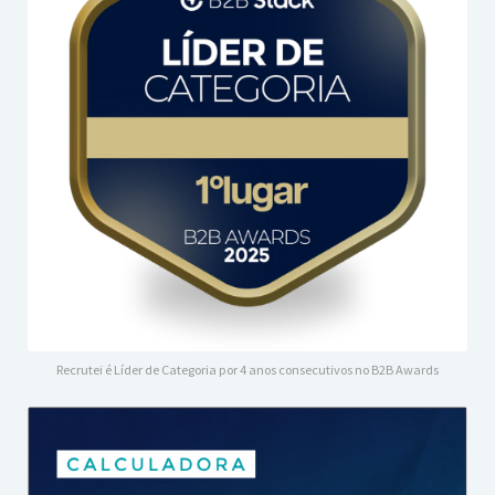
Recrutei é Líder de Categoria por 4 anos consecutivos no B2B Awards