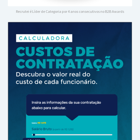
Recrutei é Líder de Categoria por 4 anos consecutivos no B2B Awards