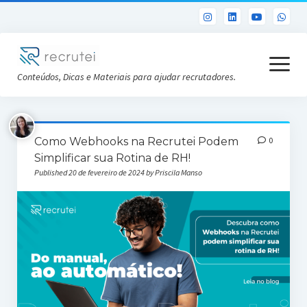
open
menu
Conteúdos, Dicas e Materiais para ajudar recrutadores.
Já sou Cliente
Como Webhooks na Recrutei Podem
0
Conheça a Recrutei
Simplificar sua Rotina de RH!
Published 20 de fevereiro de 2024 by Priscila Manso
Cursos RH gratuitos
Análise DISC gratuita