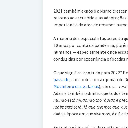
2021 também expôs o abismo crescente
retorno ao escritório e as adaptações 
importância da área de recursos huma
A maioria dos especialistas acredita q
10 anos por conta da pandemia, poré
humanos — especialmente onde essas 
conduzidas por experiência e focadas 
O que significa isso tudo para 2022? 
passado
, concordo com a opinião de 
Mochileiro das Galáxias
), ele diz:
“Tenta
Adams também admitiu que todos temo
mundo está mudando tão rápido e preci
realmente será, já que teremos que vi
dada a época em que vivemos, é difícil 
Eu tenho vários níveis de confiança de