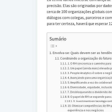
precisão. Elas são originadas por dado
cerca de 100 organizações globais co
diálogos com colegas, parceiros e co
para ter certeza, haverá que esperar 1
Sumário
Envolva-se: Quais devem ser as tendênc
Construindo a organização do futuro:
1. O RH sincroniza o caminho para 
2. Um papel (ainda mais) elevado 
3. People Analytics é sobre o neg
4. Avançando para uma organizaç
5. Amplificando a voz do colaborad
6. Diversidade, equidade, inclusão
7. Desbloqueando o dividendo de 
8. O papel de RH se expande para 
9. Investimento em tecnologia con
10. Otimizar competências de RH p
experiência e nos negócios