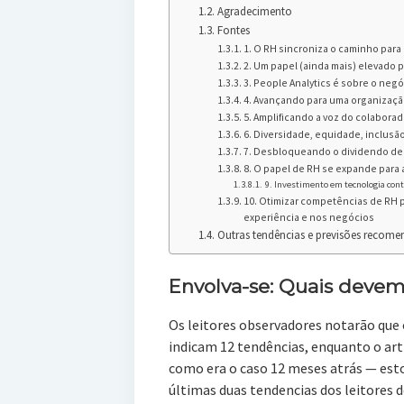
Agradecimento
Fontes
1. O RH sincroniza o caminho para 
2. Um papel (ainda mais) elevado 
3. People Analytics é sobre o neg
4. Avançando para uma organizaç
5. Amplificando a voz do colaborad
6. Diversidade, equidade, inclusão
7. Desbloqueando o dividendo de 
8. O papel de RH se expande para 
9. Investimento em tecnologia con
10. Otimizar competências de RH p
experiência e nos negócios
Outras tendências e previsões recome
Envolva-se: Quais devem 
Os leitores observadores notarão que
indicam 12 tendências, enquanto o art
como era o caso 12 meses atrás — est
últimas duas tendencias dos leitores d