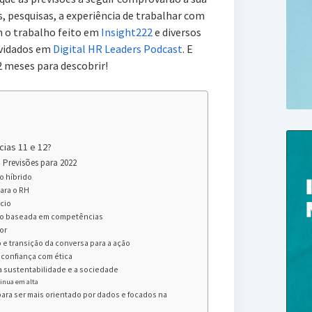
s, pesquisas, a experiência de trabalhar com
m o trabalho feito em
Insight222
e diversos
nvidados em
Digital HR Leaders Podcast
. E
2 meses para descobrir!
ias 11 e 12?
 Previsões para 2022
o híbrido
para o RH
ócio
ão baseada em competências
or
 e transição da conversa para a ação
confiança com ética
a sustentabilidade e a sociedade
tinua em alta
ara ser mais orientado por dados e focados na