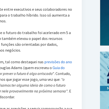
 entre executivos e seus colaboradores no
para o trabalho híbrido. Isso só aumenta a
nos.
ue o futuro do trabalho foi acelerado em 5 a
m também elevou o papel dos recursos
funções são orientadas por dados,
nos negócios.
Bem, tal como destaquei nas
previsões do ano
Douglas Adams (quem escreveu o
Guia do
r prever o futuro é algo arriscado”
. Contudo,
s que jogar esse jogo, uma vez que:
“o
samos ter alguma ideia de como o futuro
ver nele provavelmente na próxima semana”
. E
discordar.
 que as previsões a seguir comprovarão a sua