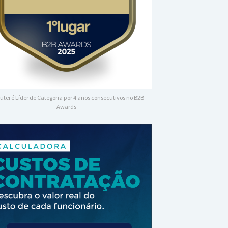
utei é Líder de Categoria por 4 anos consecutivos no B2B
Awards