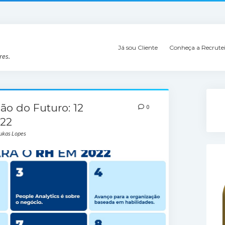
Já sou Cliente
Conheça a Recrute
res.
ão do Futuro: 12
0
022
lukas Lopes