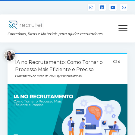
open
menu
Conteúdos, Dicas e Materiais para ajudar recrutadores.
Já sou Cliente
IA no Recrutamento: Como Tornar o
0
Conheça a Recrutei
Processo Mais Eficiente e Preciso
Published 5 de maio de 2023 by Priscila Manso
Cursos RH gratuitos
Análise DISC gratuita