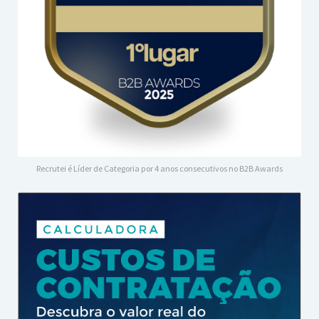
Recrutei é Líder de Categoria por 4 anos consecutivos no B2B Awards