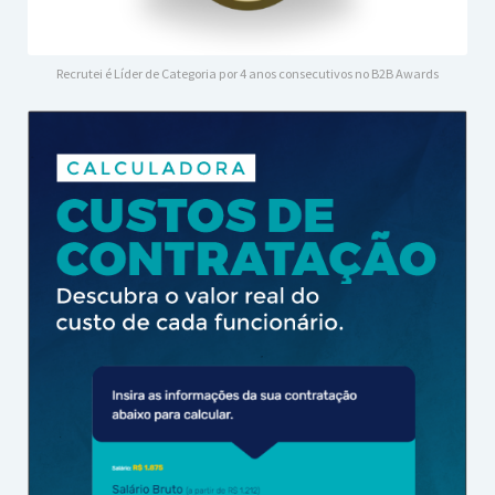
Recrutei é Líder de Categoria por 4 anos consecutivos no B2B Awards