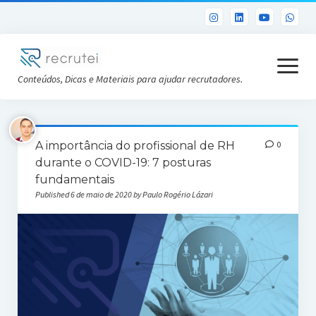
open
menu
Conteúdos, Dicas e Materiais para ajudar recrutadores.
Já sou Cliente
A importância do profissional de RH
0
Conheça a Recrutei
durante o COVID-19: 7 posturas
fundamentais
Cursos RH gratuitos
Published 6 de maio de 2020 by Paulo Rogério Lázari
Análise DISC gratuita