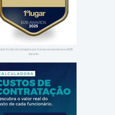
utei é Líder de Categoria por 4 anos consecutivos no B2B
Awards