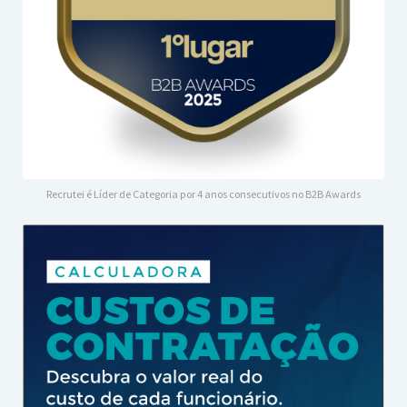
Recrutei é Líder de Categoria por 4 anos consecutivos no B2B Awards