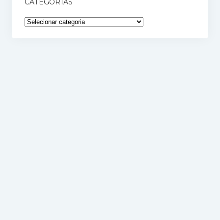
CATEGORIAS
Categorias
Blog de RH | Recrutei
Conteúdos, Dicas e Materiais para ajudar recrutadores.