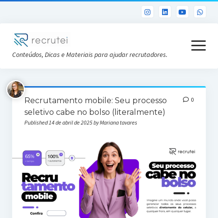
open
menu
Conteúdos, Dicas e Materiais para ajudar recrutadores.
Já sou Cliente
Recrutamento mobile: Seu processo
0
Conheça a Recrutei
seletivo cabe no bolso (literalmente)
Published 14 de abril de 2025 by Mariana tavares
Cursos RH gratuitos
Análise DISC gratuita