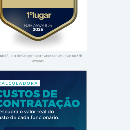
utei é Líder de Categoria por 4 anos consecutivos no B2B
Awards