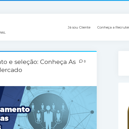
Já sou Cliente
Conheça a Recrute
res.
to e seleção: Conheça As
0
Mercado