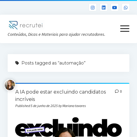
open
menu
Conteúdos, Dicas e Materiais para ajudar recrutadores.
Já sou Cliente
Posts tagged as “automação”
Conheça a Recrutei
Cursos RH gratuitos
A IA pode estar excluindo candidatos
0
Análise DISC gratuita
incríveis
Published 5 de junho de 2025 by Mariana tavares