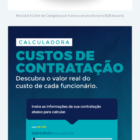
Recrutei é Líder de Categoria por 4 anos consecutivos no B2B Awards