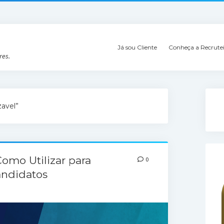
Já sou Cliente
Conheça a Recrute
res.
zavel”
Como Utilizar para
0
andidatos