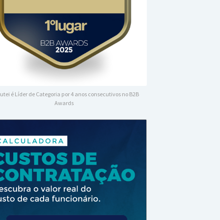
utei é Líder de Categoria por 4 anos consecutivos no B2B
Awards