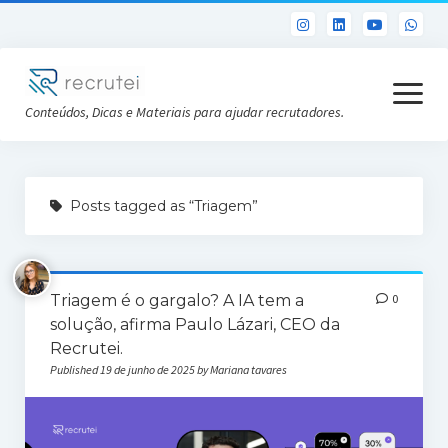
open
menu
Conteúdos, Dicas e Materiais para ajudar recrutadores.
Já sou Cliente
Posts tagged as “Triagem”
Conheça a Recrutei
Cursos RH gratuitos
Triagem é o gargalo? A IA tem a
0
Análise DISC gratuita
solução, afirma Paulo Lázari, CEO da
Recrutei.
Published 19 de junho de 2025 by Mariana tavares