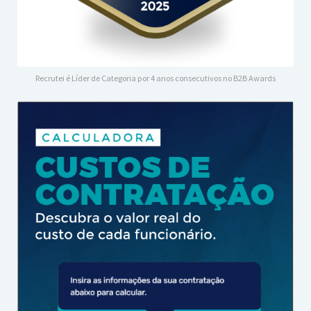
Recrutei é Líder de Categoria por 4 anos consecutivos no B2B Awards