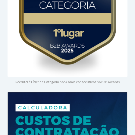
Recrutei é Líder de Categoria por 4 anos consecutivos no B2B Awards