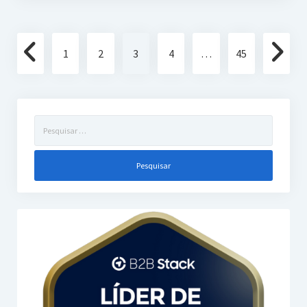
Paginação
1
2
3
4
…
45
de
posts
Pesquisar
por: