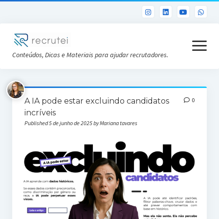
open
menu
Conteúdos, Dicas e Materiais para ajudar recrutadores.
Já sou Cliente
A IA pode estar excluindo candidatos
0
Conheça a Recrutei
incríveis
Published 5 de junho de 2025 by Mariana tavares
Cursos RH gratuitos
Análise DISC gratuita