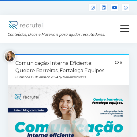
open
menu
Conteúdos, Dicas e Materiais para ajudar recrutadores.
Já sou Cliente
Comunicação Interna Eficiente:
0
Conheça a Recrutei
Quebre Barreiras, Fortaleça Equipes
Published 19 de abril de 2024 by Mariana tavares
Cursos RH gratuitos
Análise DISC gratuita