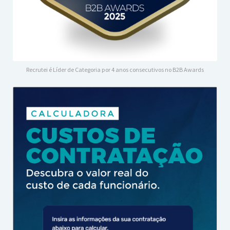
Recrutei é Líder de Categoria por 4 anos consecutivos no B2B Awards