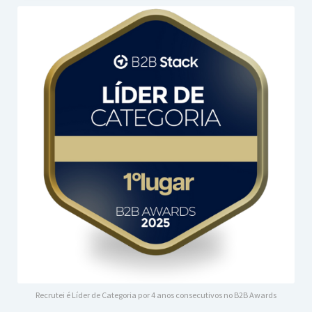
Recrutei é Líder de Categoria por 4 anos consecutivos no B2B Awards