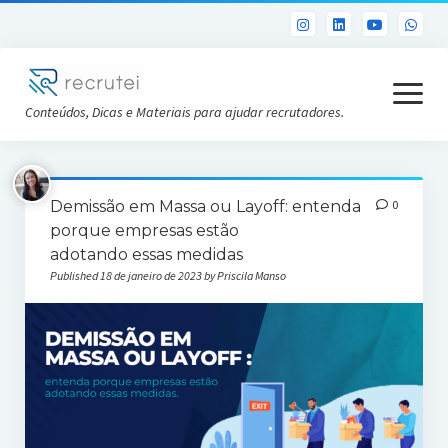
open
menu
Conteúdos, Dicas e Materiais para ajudar recrutadores.
Já sou Cliente
Demissão em Massa ou Layoff: entenda
0
Conheça a Recrutei
porque empresas estão
adotando essas medidas
Cursos RH gratuitos
Published 18 de janeiro de 2023 by Priscila Manso
Análise DISC gratuita