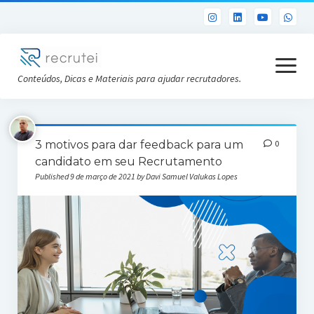
open
menu
Conteúdos, Dicas e Materiais para ajudar recrutadores.
Já sou Cliente
3 motivos para dar feedback para um
0
Conheça a Recrutei
candidato em seu Recrutamento
Published 9 de março de 2021 by Davi Samuel Valukas Lopes
Cursos RH gratuitos
Análise DISC gratuita