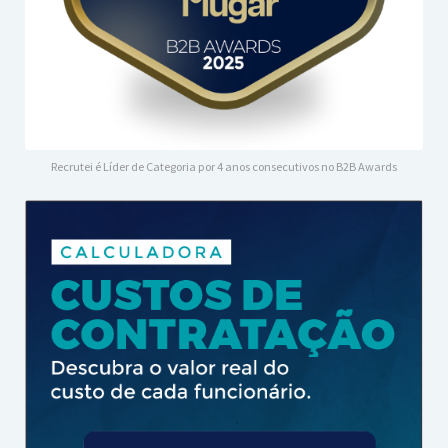
Recrutei é Líder de Categoria por 4 anos consecutivos no B2B Awards