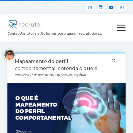
open
menu
Conteúdos, Dicas e Materiais para ajudar recrutadores.
Já sou Cliente
Mapeamento do perfil
0
Conheça a Recrutei
comportamental: entenda o que é
Published 27 de abril de 2022 by Samuel Perpétuo
Cursos RH gratuitos
Análise DISC gratuita