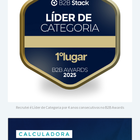
Recrutei é Líder de Categoria por 4 anos consecutivos no B2B Awards