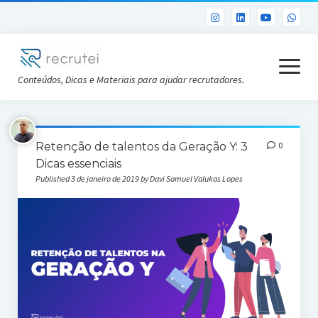
open
menu
Conteúdos, Dicas e Materiais para ajudar recrutadores.
Já sou Cliente
Retenção de talentos da Geração Y: 3
0
Conheça a Recrutei
Dicas essenciais
Published 3 de janeiro de 2019 by Davi Samuel Valukas Lopes
Cursos RH gratuitos
Análise DISC gratuita