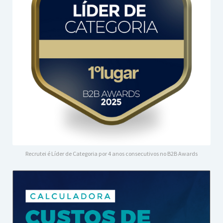
Recrutei é Líder de Categoria por 4 anos consecutivos no B2B Awards