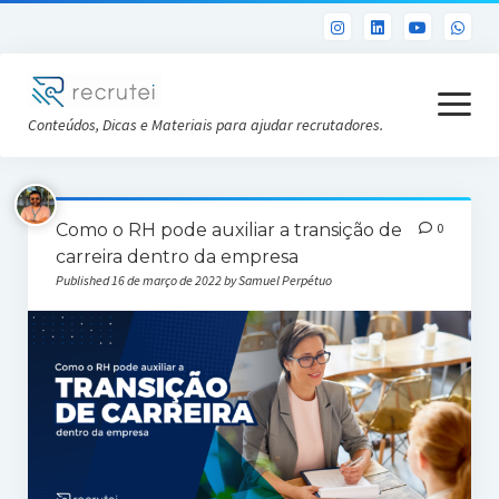
open
menu
Conteúdos, Dicas e Materiais para ajudar recrutadores.
Já sou Cliente
Como o RH pode auxiliar a transição de
0
Conheça a Recrutei
carreira dentro da empresa
Published 16 de março de 2022 by Samuel Perpétuo
Cursos RH gratuitos
Análise DISC gratuita