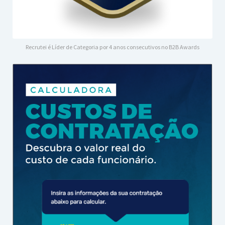
Recrutei é Líder de Categoria por 4 anos consecutivos no B2B Awards