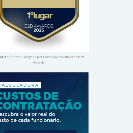
utei é Líder de Categoria por 4 anos consecutivos no B2B
Awards