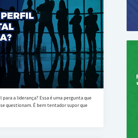
l para a liderança? Essa é uma pergunta que
H se questionam. É bem tentador supor que