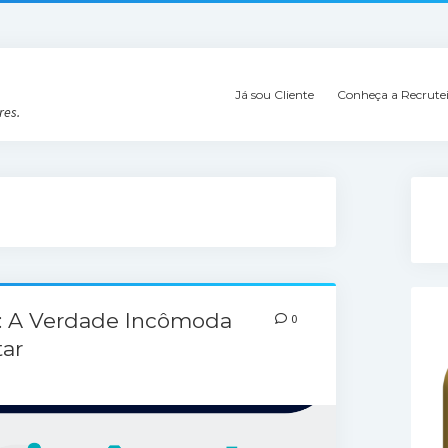
Já sou Cliente
Conheça a Recrute
res.
e: A Verdade Incômoda
0
ar