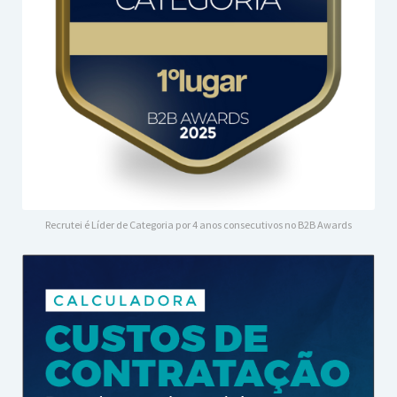
Recrutei é Líder de Categoria por 4 anos consecutivos no B2B Awards