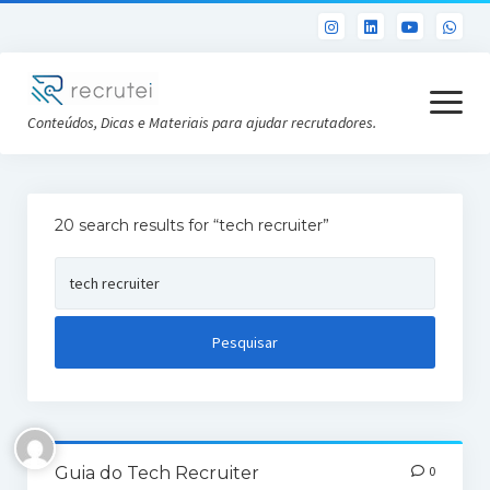
open
menu
Conteúdos, Dicas e Materiais para ajudar recrutadores.
Já sou Cliente
20 search results for “tech recruiter”
Conheça a Recrutei
Pesquisar
Cursos RH gratuitos
por:
Análise DISC gratuita
Guia do Tech Recruiter
0